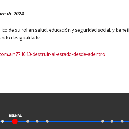
bre de 2024
ico de su rol en salud, educación y seguridad social, y benefic
ando desigualdades.
com.ar/774643-destruir-al-estado-desde-adentro