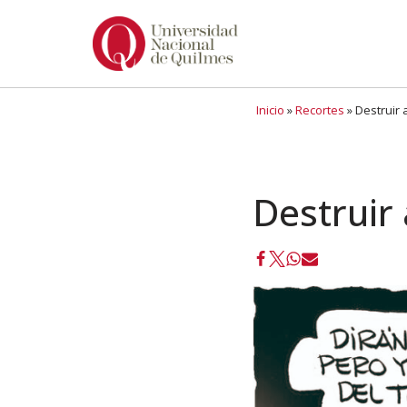
Ir
al
contenido
Inicio
»
Recortes
»
Destruir 
Destruir