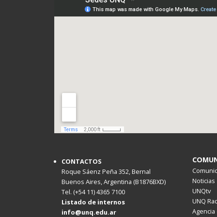
COMUN
CONTACTOS
Comunica
Roque Sáenz Peña 352, Bernal
Noticias
Buenos Aires, Argentina (B1876BXD)
UNQtv
Tel. (+54 11) 4365 7100
UNQ Rad
Listado de internos
Agencia 
info@unq.edu.ar