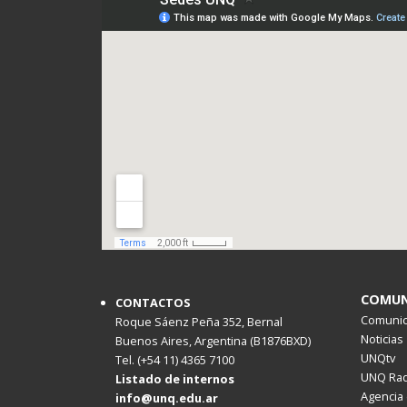
COMUN
CONTACTOS
Comunica
Roque Sáenz Peña 352, Bernal
Noticias
Buenos Aires, Argentina (B1876BXD)
UNQtv
Tel. (+54 11) 4365 7100
UNQ Rad
Listado de internos
Agencia 
info@unq.edu.ar