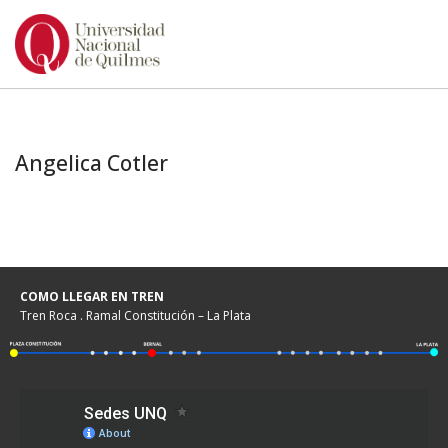
Ir
al
contenido
Angelica Cotler
COMO LLEGAR EN TREN
Tren Roca . Ramal Constitución – La Plata