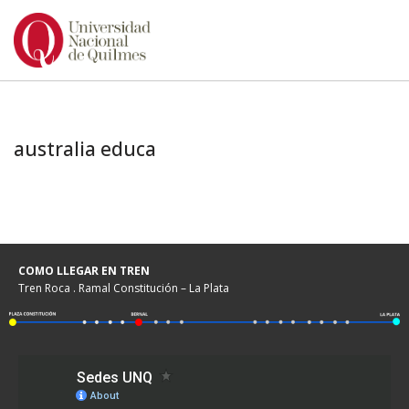
Ir
al
contenido
australia educa
COMO LLEGAR EN TREN
Tren Roca . Ramal Constitución – La Plata