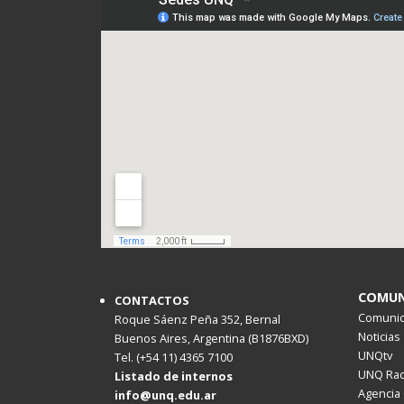
COMUN
CONTACTOS
Comunica
Roque Sáenz Peña 352, Bernal
Noticias
Buenos Aires, Argentina (B1876BXD)
UNQtv
Tel. (+54 11) 4365 7100
UNQ Rad
Listado de internos
Agencia 
info@unq.edu.ar