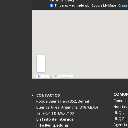
COMUN
CONTACTOS
Comunica
Roque Sáenz Peña 352, Bernal
Noticias
Buenos Aires, Argentina (B1876BXD)
UNQtv
Tel. (+54 11) 4365 7100
UNQ Rad
Listado de internos
Agencia 
info@unq.edu.ar