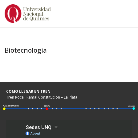
Ir
al
contenido
Biotecnología
COMO LLEGAR EN TREN
Tren Roca . Ramal Constitución – La Plata