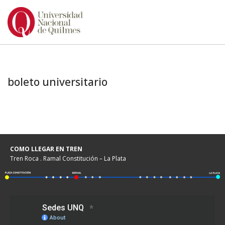
Ir
al
contenido
boleto universitario
COMO LLEGAR EN TREN
Tren Roca . Ramal Constitución – La Plata