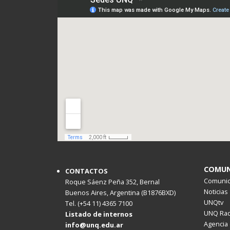
COMUN
CONTACTOS
Comunica
Roque Sáenz Peña 352, Bernal
Noticias
Buenos Aires, Argentina (B1876BXD)
UNQtv
Tel. (+54 11) 4365 7100
UNQ Rad
Listado de internos
Agencia 
info@unq.edu.ar