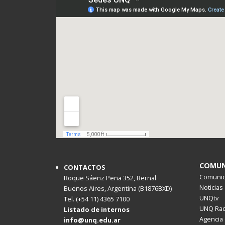
COMUN
CONTACTOS
Comunica
Roque Sáenz Peña 352, Bernal
Noticias
Buenos Aires, Argentina (B1876BXD)
UNQtv
Tel. (+54 11) 4365 7100
UNQ Rad
Listado de internos
Agencia 
info@unq.edu.ar