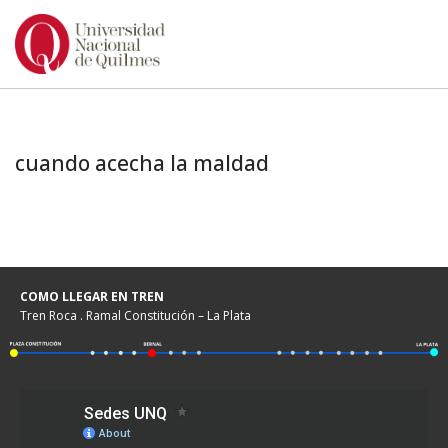
Ir
al
contenido
cuando acecha la maldad
COMO LLEGAR EN TREN
Tren Roca . Ramal Constitución – La Plata