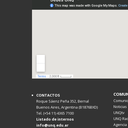
COMUN
CONTACTOS
Comunica
Roque Sáenz Peña 352, Bernal
Noticias
Buenos Aires, Argentina (B1876BXD)
UNQtv
Tel. (+54 11) 4365 7100
UNQ Rad
Listado de internos
Agencia 
info@unq.edu.ar