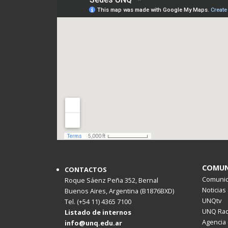
COMUN
CONTACTOS
Comunica
Roque Sáenz Peña 352, Bernal
Noticias
Buenos Aires, Argentina (B1876BXD)
UNQtv
Tel. (+54 11) 4365 7100
UNQ Rad
Listado de internos
Agencia 
info@unq.edu.ar