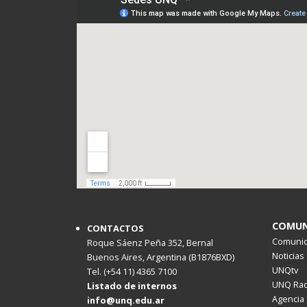
COMUN
CONTACTOS
Comunica
Roque Sáenz Peña 352, Bernal
Noticias
Buenos Aires, Argentina (B1876BXD)
UNQtv
Tel. (+54 11) 4365 7100
UNQ Rad
Listado de internos
Agencia 
info@unq.edu.ar