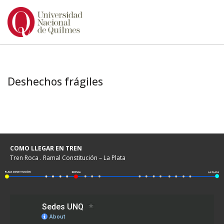
Ir
al
contenido
Deshechos frágiles
COMO LLEGAR EN TREN
Tren Roca . Ramal Constitución – La Plata