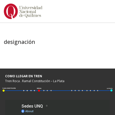
Ir
al
contenido
designación
COMO LLEGAR EN TREN
Tren Roca . Ramal Constitución – La Plata