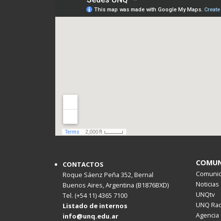
COMUN
CONTACTOS
Comunica
Roque Sáenz Peña 352, Bernal
Noticias
Buenos Aires, Argentina (B1876BXD)
UNQtv
Tel. (+54 11) 4365 7100
UNQ Rad
Listado de internos
Agencia 
info@unq.edu.ar