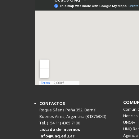
COMUN
CONTACTOS
Comunica
Roque Sáenz Peña 352, Bernal
Noticias
Buenos Aires, Argentina (B1876BXD)
UNQtv
Tel. (+54 11) 4365 7100
UNQ Rad
Listado de internos
Agencia 
info@unq.edu.ar