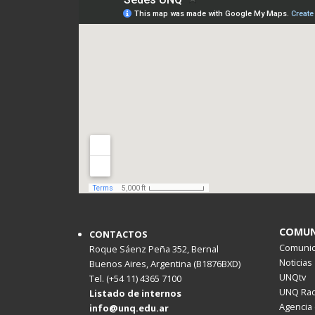
COMUN
CONTACTOS
Comunica
Roque Sáenz Peña 352, Bernal
Noticias
Buenos Aires, Argentina (B1876BXD)
UNQtv
Tel. (+54 11) 4365 7100
UNQ Rad
Listado de internos
Agencia 
info@unq.edu.ar