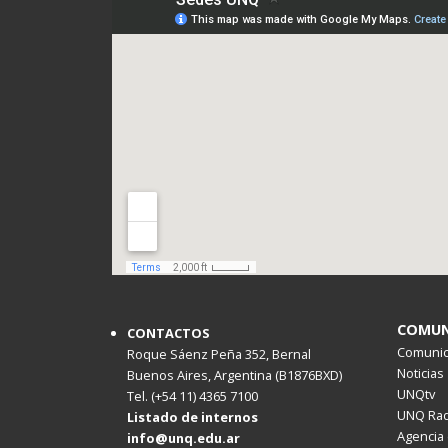
COMUN
CONTACTOS
Comunica
Roque Sáenz Peña 352, Bernal
Noticias
Buenos Aires, Argentina (B1876BXD)
UNQtv
Tel. (+54 11) 4365 7100
UNQ Rad
Listado de internos
Agencia 
info@unq.edu.ar