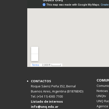
COMUN
CONTACTOS
Comunica
Roque Sáenz Peña 352, Bernal
Noticias
Buenos Aires, Argentina (B1876BXD)
UNQtv
Tel. (+54 11) 4365 7100
UNQ Rad
Listado de internos
Agencia 
info@unq.edu.ar