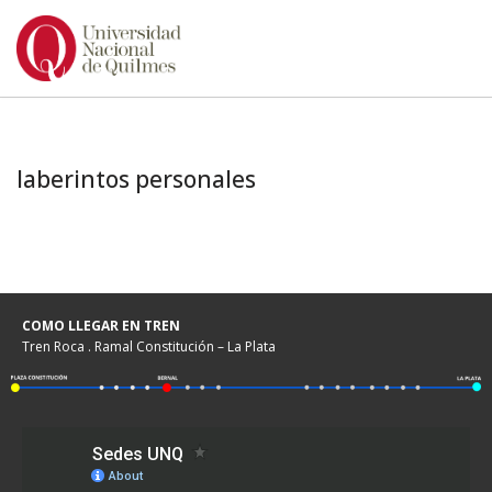
Ir
al
contenido
laberintos personales
COMO LLEGAR EN TREN
Tren Roca . Ramal Constitución – La Plata