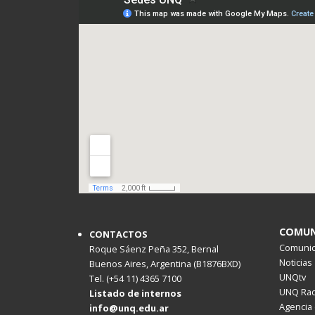
COMUN
CONTACTOS
Comunica
Roque Sáenz Peña 352, Bernal
Noticias
Buenos Aires, Argentina (B1876BXD)
UNQtv
Tel. (+54 11) 4365 7100
UNQ Rad
Listado de internos
Agencia 
info@unq.edu.ar