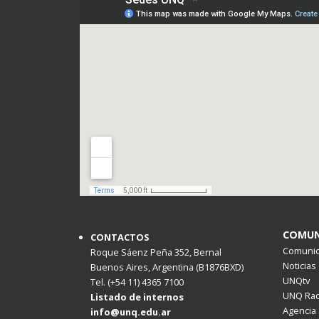
COMUN
CONTACTOS
Comunica
Roque Sáenz Peña 352, Bernal
Noticias
Buenos Aires, Argentina (B1876BXD)
UNQtv
Tel. (+54 11) 4365 7100
UNQ Rad
Listado de internos
Agencia 
info@unq.edu.ar