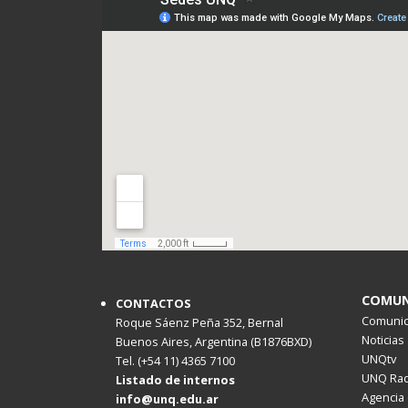
COMUN
CONTACTOS
Comunica
Roque Sáenz Peña 352, Bernal
Noticias
Buenos Aires, Argentina (B1876BXD)
UNQtv
Tel. (+54 11) 4365 7100
UNQ Rad
Listado de internos
Agencia 
info@unq.edu.ar