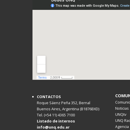
COMUN
CONTACTOS
Comunica
Roque Sáenz Peña 352, Bernal
Noticias
Buenos Aires, Argentina (B1876BXD)
UNQtv
Tel. (+54 11) 4365 7100
UNQ Rad
Listado de internos
Agencia 
info@unq.edu.ar