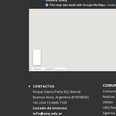
COMUN
CONTACTOS
Comunica
Roque Sáenz Peña 352, Bernal
Noticias
Buenos Aires, Argentina (B1876BXD)
UNQtv
Tel. (+54 11) 4365 7100
UNQ Rad
Listado de internos
Agencia 
info@unq.edu.ar