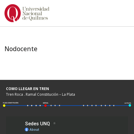
Ir
al
contenido
Nodocente
COMO LLEGAR EN TREN
Tren Roca . Ramal Constitución – La Plata