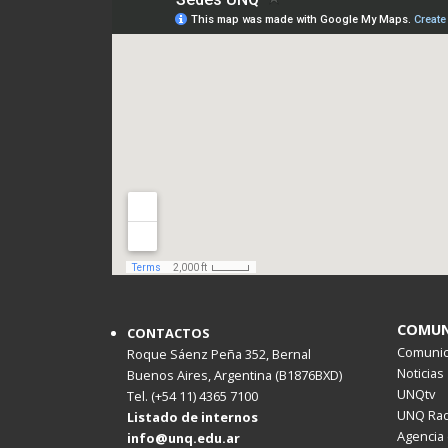
COMUN
CONTACTOS
Comunica
Roque Sáenz Peña 352, Bernal
Noticias
Buenos Aires, Argentina (B1876BXD)
UNQtv
Tel. (+54 11) 4365 7100
UNQ Rad
Listado de internos
Agencia 
info@unq.edu.ar