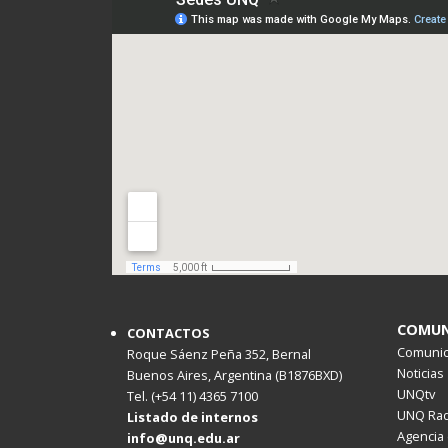
COMUN
CONTACTOS
Comunica
Roque Sáenz Peña 352, Bernal
Noticias
Buenos Aires, Argentina (B1876BXD)
UNQtv
Tel. (+54 11) 4365 7100
UNQ Rad
Listado de internos
Agencia 
info@unq.edu.ar