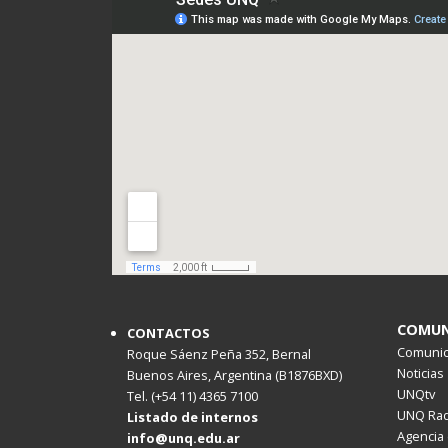
COMUN
CONTACTOS
Comunica
Roque Sáenz Peña 352, Bernal
Noticias
Buenos Aires, Argentina (B1876BXD)
UNQtv
Tel. (+54 11) 4365 7100
UNQ Rad
Listado de internos
Agencia 
info@unq.edu.ar