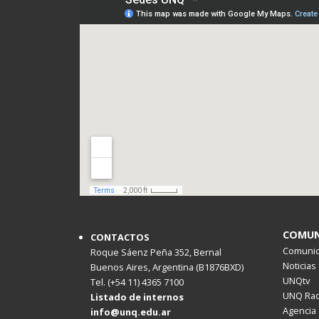
COMUN
CONTACTOS
Comunica
Roque Sáenz Peña 352, Bernal
Noticias
Buenos Aires, Argentina (B1876BXD)
UNQtv
Tel. (+54 11) 4365 7100
UNQ Rad
Listado de internos
Agencia 
info@unq.edu.ar