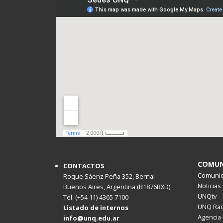
COMUN
CONTACTOS
Comunica
Roque Sáenz Peña 352, Bernal
Noticias
Buenos Aires, Argentina (B1876BXD)
UNQtv
Tel. (+54 11) 4365 7100
UNQ Rad
Listado de internos
Agencia 
info@unq.edu.ar