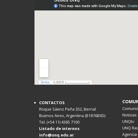
COMUN
CONTACTOS
Comunica
Roque Sáenz Peña 352, Bernal
Noticias
Buenos Aires, Argentina (B1876BXD)
UNQtv
Tel. (+54 11) 4365 7100
UNQ Rad
Listado de internos
Agencia 
info@unq.edu.ar