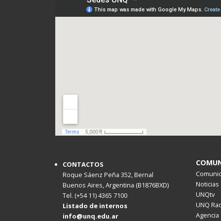
COMUN
CONTACTOS
Comunica
Roque Sáenz Peña 352, Bernal
Noticias
Buenos Aires, Argentina (B1876BXD)
UNQtv
Tel. (+54 11) 4365 7100
UNQ Rad
Listado de internos
Agencia 
info@unq.edu.ar