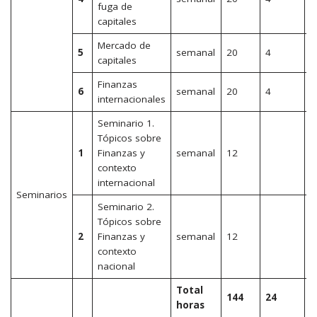
fuga de
capitales
Mercado de
5
semanal
20
4
2
capitales
Finanzas
6
semanal
20
4
2
internacionales
Seminario 1.
Tópicos sobre
1
Finanzas y
semanal
12
1
contexto
internacional
Seminarios
Seminario 2.
Tópicos sobre
2
Finanzas y
semanal
12
1
contexto
nacional
Total
144
24
1
horas