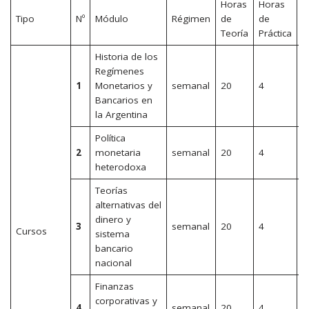
Horas
Horas
T
Tipo
Nº
Módulo
Régimen
de
de
d
Teoría
Práctica
h
Historia de los
Regímenes
1
Monetarios y
semanal
20
4
2
Bancarios en
la Argentina
Política
2
monetaria
semanal
20
4
2
heterodoxa
Teorías
alternativas del
dinero y
3
semanal
20
4
2
Cursos
sistema
bancario
nacional
Finanzas
corporativas y
4
semanal
20
4
2