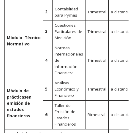
Contabilidad
2
Trimestral
a distancia
para Pymes
Cuestiones
3
Particulares de
Trimestral
a distancia
Módulo Técnico
Medición
Normativo
Normas
Internacionales
4
de
Trimestral
a distancia
Información
Financiera
Análisis
5
Económico y
Trimestral
a distancia
Módulo de
Financiero
prácticasen
emisión de
Taller de
estados
Emisión de
6
Bimestral
a distancia
financieros
Estados
Financieros