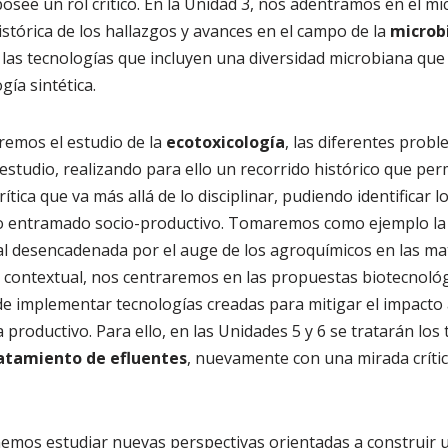
osee un rol crítico. En la Unidad 3, nos adentramos en el m
histórica de los hallazgos y avances en el campo de la
microb
d las tecnologías que incluyen una diversidad microbiana qu
gía sintética.
remos el estudio de la
ecotoxicología
, las diferentes prob
estudio, realizando para ello un recorrido histórico que pe
ítica que va más allá de lo disciplinar, pudiendo identificar 
o entramado socio-productivo. Tomaremos como ejemplo la 
 desencadenada por el auge de los agroquímicos en las mat
o contextual, nos centraremos en las propuestas biotecnoló
 de implementar tecnologías creadas para mitigar el impacto
a productivo. Para ello, en las Unidades 5 y 6 se tratarán los
atamiento de efluentes
, nuevamente con una mirada críti
emos estudiar nuevas perspectivas orientadas a construir un