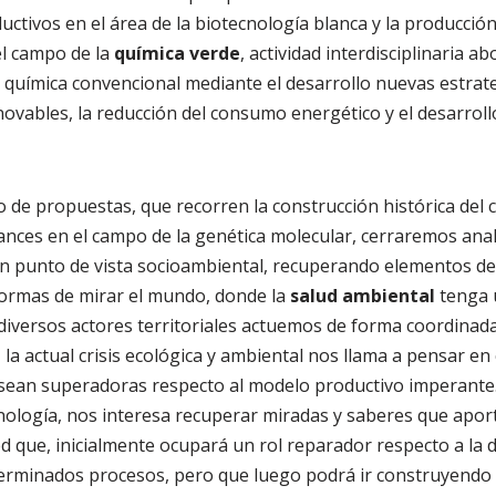
uctivos en el área de la biotecnología blanca y la producción
el campo de la
química verde
, actividad interdisciplinaria ab
a química convencional mediante el desarrollo nuevas estrate
ovables, la reducción del consumo energético y el desarrol
 de propuestas, que recorren la construcción histórica del
ances en el campo de la genética molecular, cerraremos ana
 punto de vista socioambiental, recuperando elementos de l
ormas de mirar el mundo, donde la
salud ambiental
tenga 
iversos actores territoriales actuemos de forma coordinada
 la actual crisis ecológica y ambiental nos llama a pensar en
e sean superadoras respecto al modelo productivo imperant
nología, nos interesa recuperar miradas y saberes que apor
d que, inicialmente ocupará un rol reparador respecto a la 
erminados procesos, pero que luego podrá ir construyendo a