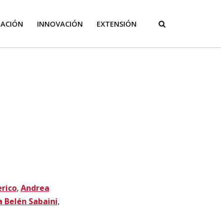
GACIÓN
INNOVACIÓN
EXTENSIÓN
erico
,
Andrea
 Belén Sabaini
,