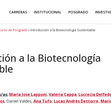
CARRERAS
INSTITUCIONAL
POSGRADO
INVESTI
Curso de Posgrado
»
Introducción a la Biotecnología Sustentable
ión a la Biotecnología
ble
/as:
Maria Jose Lapponi
,
Valeria Cappa
,
Lucrecia Delfed
tos
, Daniel Valdes,
Ana Tufo
,
Lucas Andrés Dettorre,
María