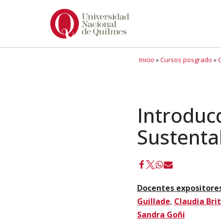
Ir
al
contenido
Inicio
»
Cursos posgrado
»
Introducc
Sustenta
Docentes expositores
Guillade
,
Claudia Bri
Sandra Goñi