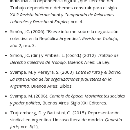
industrial a la dependencia digital: ¿qué Derecho del
Trabajo dependiente debemos construir para el siglo
XXI?
Revista Internacional y Comparada de Relaciones
Laborales y Derecho al Empleo
, nro. 4.
Simón, J.C. (2006). “Breve informe sobre la negociación
colectiva en la República Argentina”.
Revista de Trabajo
,
año 2, nro. 3.
Simón, J.C. (dir.) y Ambesi. L. (coord.) (2012).
Tratado de
Derecho Colectivo de Trabajo
, Buenos Aires: La Ley.
Svampa, M. y Pereyra, S. (2003).
Entre la ruta y el barrio.
La experiencia de las organizaciones piqueteras en la
Argentina
, Buenos Aires: Biblos.
Svampa, M. (2008).
Cambio de época. Movimientos sociales
y poder político
, Buenos Aires: Siglo XXI Editores.
Trajtemberg, D. y Battistini, O. (2015). Representación
sindical en Argentina: Un caso fuera de modelo.
Quaestio
Juris,
nro. 8(1),