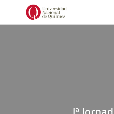
Ir
al
contenido
Iª Jorna