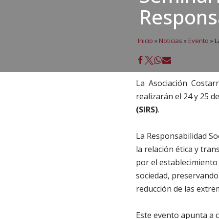
Responsa
Inicio
»
Noticias
»
Evento
»
L
La Asociación Costar
realizarán el 24 y 25 
(SIRS)
.
La Responsabilidad Soc
la relación ética y tra
por el establecimiento
sociedad, preservando 
reducción de las extre
Este evento apunta a c