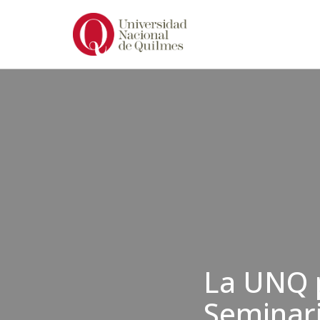
Ir
al
contenido
La UNQ p
Seminari