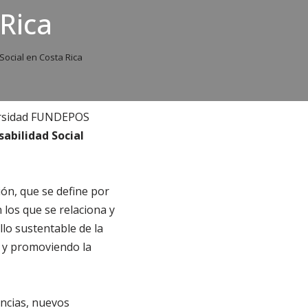
Rica
Social en Costa Rica
ersidad FUNDEPOS
abilidad Social
ión, que se define por
 los que se relaciona y
lo sustentable de la
d y promoviendo la
encias, nuevos