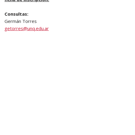
Consultas:
Germán Torres
getorres@unq.edu.ar