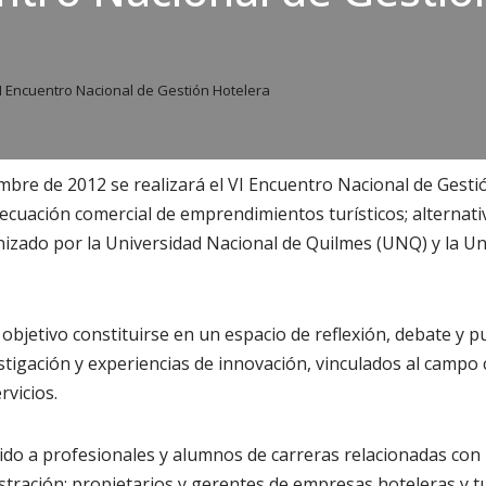
a
I Encuentro Nacional de Gestión Hotelera
embre de 2012 se realizará el VI Encuentro Nacional de Gesti
decuación comercial de emprendimientos turísticos; alternat
nizado por la Universidad Nacional de Quilmes (UNQ) y la Un
 objetivo constituirse en un espacio de reflexión, debate y 
estigación y experiencias de innovación, vinculados al campo 
rvicios.
gido a profesionales y alumnos de carreras relacionadas con 
istración; propietarios y gerentes de empresas hoteleras y tu