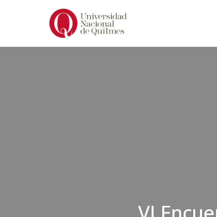
Ir
al
contenido
VI Encue