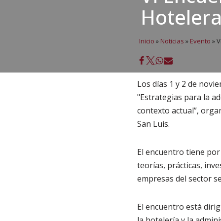
Hoteler
Inicio
»
Noticias
»
Evento
»
V
Los días 1 y 2 de novi
"Estrategias para la a
contexto actual”, orga
San Luis.
El encuentro tiene por
teorías, prácticas, inv
empresas del sector se
El encuentro está diri
la hotelería y la admin