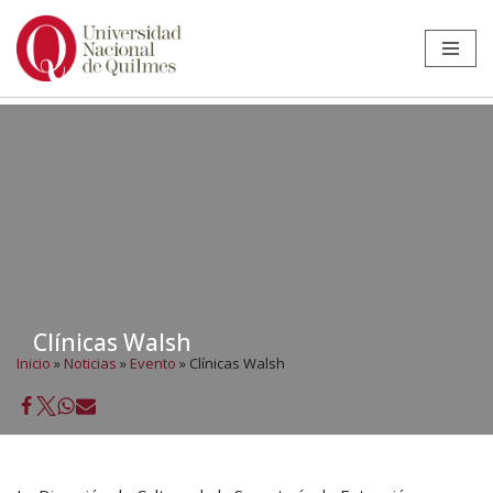
Ir
al
contenido
Clínicas Walsh
Inicio
»
Noticias
»
Evento
»
Clínicas Walsh