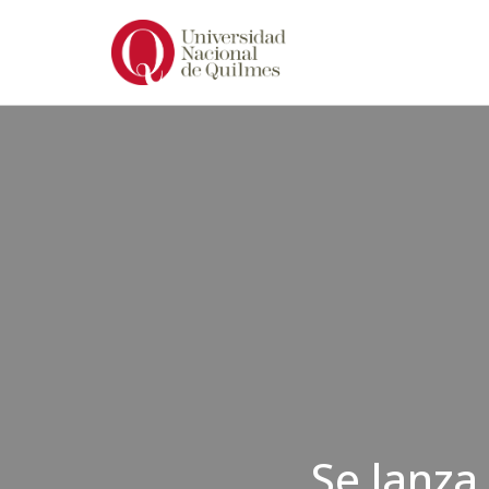
Ir
al
contenido
Se lanza