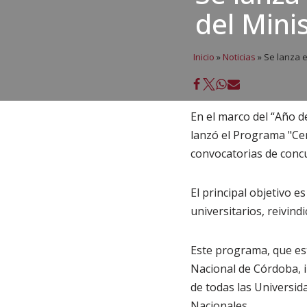
del Mini
Inicio
»
Noticias
»
Se lanza e
En el marco del “Año d
lanzó el Programa "Ce
convocatorias de concu
El principal objetivo e
universitarios, reivin
Este programa, que est
Nacional de Córdoba, in
de todas las Universid
Nacionales.