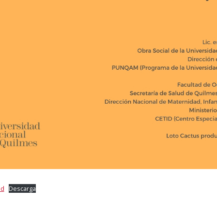
ud
Descarga