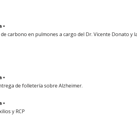
a •
de carbono en pulmones a cargo del Dr. Vicente Donato y l
a •
ntrega de folletería sobre Alzheimer.
a •
ilios y RCP