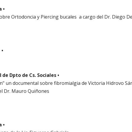
a •
obre Ortodoncia y Piercing bucales a cargo del Dr. Diego De
 •
 8 de Dpto de Cs. Sociales •
ón" un documental sobre fibromialgia de Victoria Hidrovo Sá
del Dr. Mauro Quiñones
a •