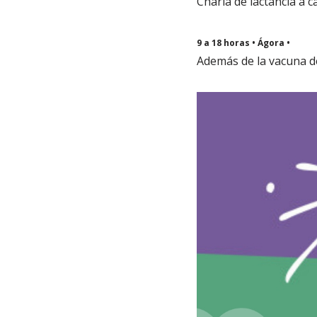
Charla de lactancia a c
9 a 18 horas • Ágora •
Además de la vacuna de 