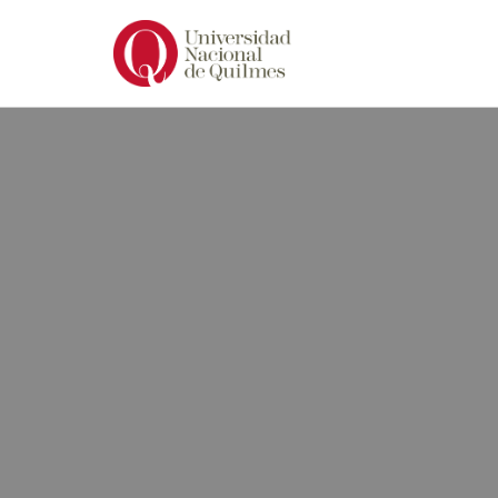
Ir
al
contenido