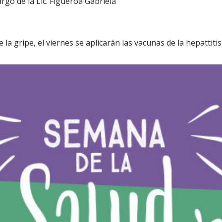
argo de la Lic. Figueroa Gabriela
la gripe, el viernes se aplicarán las vacunas de la hepattitis