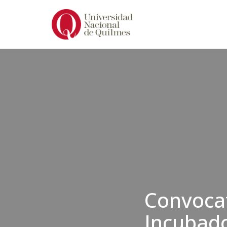
Ir
al
contenido
Convocat
Incubado