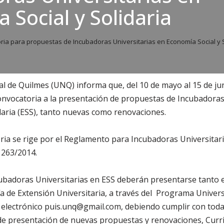
 Social y Solidaria
ia para propuestas de Incubadoras Universitarias en Economía Social y S
l de Quilmes (UNQ) informa que, del 10 de mayo al 15 de jun
onvocatoria a la presentación de propuestas de Incubadoras
daria (ESS), tanto nuevas como renovaciones.
ria se rige por el Reglamento para Incubadoras Universitar
 263/2014.
badoras Universitarias en ESS deberán presentarse tanto en
ría de Extensión Universitaria, a través del Programa Univer
eo electrónico puis.unq@gmail.com, debiendo cumplir con tod
 de presentación de nuevas propuestas y renovaciones, Curri