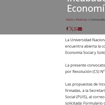
Economía
Inicio
»
Noticias
»
Convocator
La Universidad Naciona
encuentra abierta la c
Economía Social y Soli
La presente convocato
por Resolución (CS) Nº
Las propuestas de Incu
firmadas, a la Secreta
Social (PUIS), al corr
solicitada: Formulario