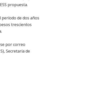
UESS propuesta.
l período de dos años
pesos trescientos
.
rse por correo
S), Secretaría de