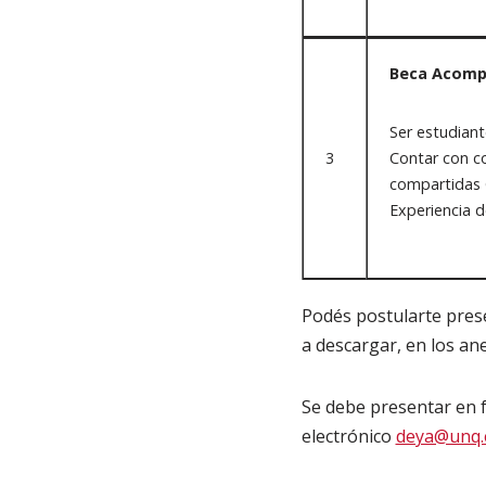
Beca Acompa
Ser estudiant
3
Contar con c
compartidas 
Experiencia d
Podés postularte pres
a descargar, en los an
Se debe presentar en 
electrónico
deya@unq.