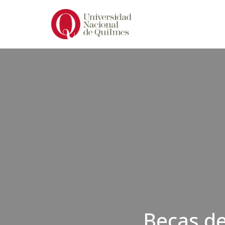
Ir
al
contenido
Becas d