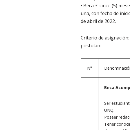
• Beca 3: cinco (5) me
una, con fecha de inici
de abril de 2022.
Criterio de asignación:
postulan:
N°
Denominación 
Beca Acomp
Ser estudiant
UNQ.
Poseer redacc
Tener conoci