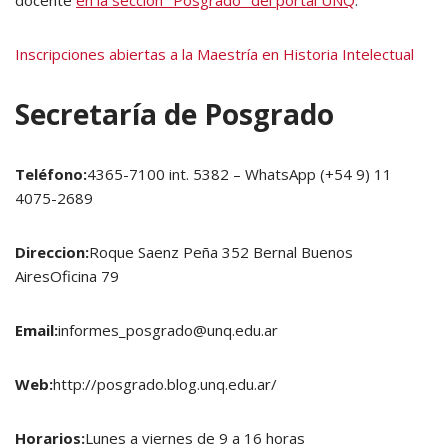
docente
en la sección "Posgrado" del portal UNQ
.
Inscripciones abiertas a la Maestría en Historia Intelectual
Secretaría de Posgrado
Teléfono:
4365-7100 int. 5382 – WhatsApp (+54 9) 11
4075-2689
Direccion:
Roque Saenz Peña 352 Bernal Buenos
AiresOficina 79
Email:
informes_posgrado@unq.edu.ar
Web:
http://posgrado.blog.unq.edu.ar/
Horarios:
Lunes a viernes de 9 a 16 horas